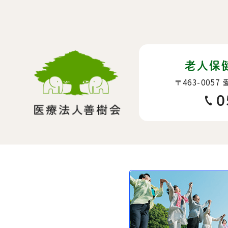
老人保
〒463-0057
0