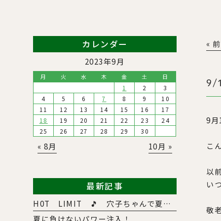
カレンダー
« 
2023年9月
月
火
水
木
金
土
日
9/
1
2
3
4
5
6
7
8
9
10
11
12
13
14
15
16
17
9
18
19
20
21
22
23
24
25
26
27
28
29
30
こ
« 8月
10月 »
以
い
最新記事
H0T LIMIT 🎵 穴子ちゃんで夏バテ撃退！！
敬
夏に負けないパワー注入！