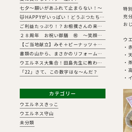
七夕～願いがあふれて止まらない！～
特
充
🐱HAPPYがいっぱい！どうぶつたちとのふれあい大作戦🐶
お
ご利益たっぷり！？お相撲さんの来訪にみんな大興奮😀
２８周年 お祝い御膳 ㊗ ～笑顔と感謝に包まれた特別な一日～
ウ
【ご当地献立】みそ＋ピーナッツ＋唐揚げ＝？正解はあの「意外な県」の絶品メニュー！
・
書類の山から、まさかのリフォームまで！？半年間の「5S活動survival」
・
・
ウエルネス大集合！田島先生に教わった明日から使えるレクの魔法🧹～TAJI.magic～
・
「22」さて、この数字はな～んだ？
・
カテゴリー
ウエルネスきっこ
ウエルネス守山
未分類