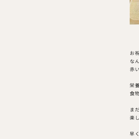
お
な
赤
栄
食
ま
楽
早