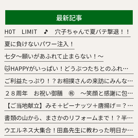
最新記事
H0T LIMIT 🎵 穴子ちゃんで夏バテ撃退！！
夏に負けないパワー注入！
七夕～願いがあふれて止まらない！～
🐱HAPPYがいっぱい！どうぶつたちとのふれあい大作戦🐶
ご利益たっぷり！？お相撲さんの来訪にみんな大興奮😀
２８周年 お祝い御膳 ㊗ ～笑顔と感謝に包まれた特別な一日～
【ご当地献立】みそ＋ピーナッツ＋唐揚げ＝？正解はあの「意外な県」の絶品メニュー！
書類の山から、まさかのリフォームまで！？半年間の「5S活動survival」
ウエルネス大集合！田島先生に教わった明日から使えるレクの魔法🧹～TAJI.magic～