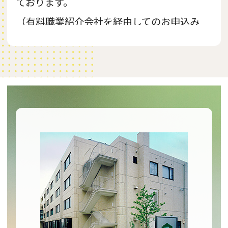
ております。
（有料職業紹介会社を経由してのお申込み
は対象外となります。また、制度内容は変
更する場合がありますので、何卒ご了承く
ださい。）
採用ページは
こちら＞＞
2023.12.01
面会・外出・外泊制限の緩和について
日頃より当法人運営にご理解とご協力を賜
り誠にありがとうございます。
厚生労働省の指導に従い、感染拡大予防の