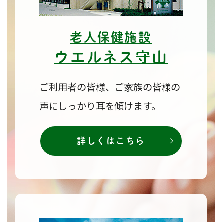
観点から面会・外出・外泊を制限させてい
ただいておりましたが、ご入所者様・ご家
老人保健施設
族様の要望と市中感染状況を鑑み、下記日
ウエルネス守山
程で制限緩和を行うこととなりました。
ご利用者の皆様、ご家族の皆様の
・ウエルネス守山 令和5年12月1日～
声に
しっかり耳を傾けます。
・ウエルネスきっこ 令和5年12月8日～
詳しくはこちら
※詳細は各施設の窓口掲示をご参照いただ
くか、各施設へお問い合わせください。
※感染状況により事前連絡なく変更がある
場合がございますので、予めご了承くださ