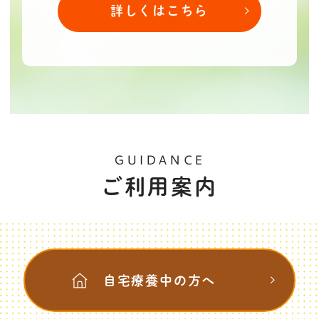
詳しくはこちら
り誠にありがとうございます。
令和5年5月8日に新型コロナウイルスが5
類感染症へ移行されたことに伴い、面会制
限の緩和を行うこととしました。
国の方針や感染状況により事前連絡なく変
更がある場合がございますので、予めご了
GUIDANCE
ご利用案内
承ください。
2023.02.10
ウエルネスきっこ
ウエルネスきっこ 施設内バーチャル見学
自宅療養中の方へ
についてブログを更新しました。
こちら
よりご覧ください。