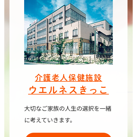
い。
2023.10.06
ウエルネスきっこ
「令和5年度 介護施設等の大規模修繕の際
にあわせて行う介護ロボット・ICTの導入
支援事業における介護ロボット導入」
につきまして、一般競争入札公告を掲示し
介護老人保健施設
ます。入札参加される場合は、
こちら
より
ウエルネスきっこ
詳細をご確認いただきますようにお願い致
します。
大切なご家族の人生の選択を
一緒
に考えていきます。
2023.05.17
ウエルネス守山
日頃より当法人運営にご理解とご協力を賜