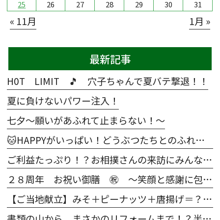
25
26
27
28
29
30
31
« 11月
1月 »
最新記事
H0T LIMIT 🎵 穴子ちゃんで夏バテ撃退！！
夏に負けないパワー注入！
七夕～願いがあふれて止まらない！～
🐱HAPPYがいっぱい！どうぶつたちとのふれあい大作戦🐶
ご利益たっぷり！？お相撲さんの来訪にみんな大興奮😀
２８周年 お祝い御膳 ㊗ ～笑顔と感謝に包まれた特別な一日～
【ご当地献立】みそ＋ピーナッツ＋唐揚げ＝？正解はあの「意外な県」の絶品メニュー！
書類の山から、まさかのリフォームまで！？半年間の「5S活動survival」