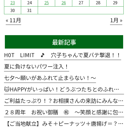
23
24
25
26
27
28
29
30
31
« 11月
1月 »
最新記事
H0T LIMIT 🎵 穴子ちゃんで夏バテ撃退！！
夏に負けないパワー注入！
七夕～願いがあふれて止まらない！～
🐱HAPPYがいっぱい！どうぶつたちとのふれあい大作戦🐶
ご利益たっぷり！？お相撲さんの来訪にみんな大興奮😀
２８周年 お祝い御膳 ㊗ ～笑顔と感謝に包まれた特別な一日～
【ご当地献立】みそ＋ピーナッツ＋唐揚げ＝？正解はあの「意外な県」の絶品メニュー！