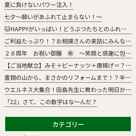
夏に負けないパワー注入！
七夕～願いがあふれて止まらない！～
🐱HAPPYがいっぱい！どうぶつたちとのふれあい大作戦🐶
ご利益たっぷり！？お相撲さんの来訪にみんな大興奮😀
２８周年 お祝い御膳 ㊗ ～笑顔と感謝に包まれた特別な一日～
【ご当地献立】みそ＋ピーナッツ＋唐揚げ＝？正解はあの「意外な県」の絶品メニュー！
書類の山から、まさかのリフォームまで！？半年間の「5S活動survival」
ウエルネス大集合！田島先生に教わった明日から使えるレクの魔法🧹～TAJI.magic～
「22」さて、この数字はな～んだ？
カテゴリー