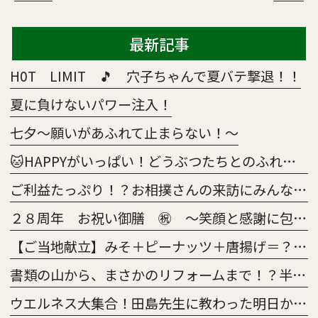
最新記事
H0T LIMIT 🎵 穴子ちゃんで夏バテ撃退！！
夏に負けないパワー注入！
七夕～願いがあふれて止まらない！～
🐱HAPPYがいっぱい！どうぶつたちとのふれあい大作戦🐶
ご利益たっぷり！？お相撲さんの来訪にみんな大興奮😀
２８周年 お祝い御膳 ㊗ ～笑顔と感謝に包まれた特別な一日～
【ご当地献立】みそ＋ピーナッツ＋唐揚げ＝？正解はあの「意外な県」の絶品メニュー！
書類の山から、まさかのリフォームまで！？半年間の「5S活動survival」
ウエルネス大集合！田島先生に教わった明日から使えるレクの魔法🧹～TAJI.magic～