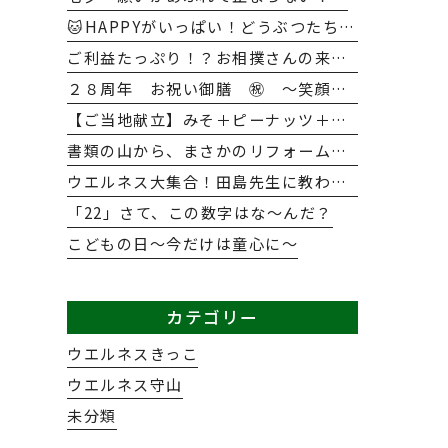
🐱HAPPYがいっぱい！どうぶつたちとのふれあい大作戦🐶
ご利益たっぷり！？お相撲さんの来訪にみんな大興奮😀
２８周年 お祝い御膳 ㊗ ～笑顔と感謝に包まれた特別な一日～
【ご当地献立】みそ＋ピーナッツ＋唐揚げ＝？正解はあの「意外な県」の絶品メニュー！
書類の山から、まさかのリフォームまで！？半年間の「5S活動survival」
ウエルネス大集合！田島先生に教わった明日から使えるレクの魔法🧹～TAJI.magic～
「22」さて、この数字はな～んだ？
こどもの日～今だけは童心に～
カテゴリー
ウエルネスきっこ
ウエルネス守山
未分類