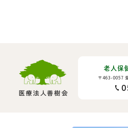
老人保
〒463-0057
0