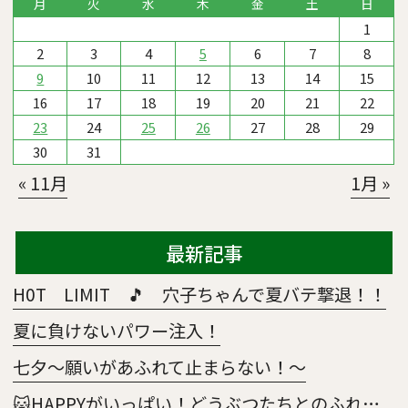
月
火
水
木
金
土
日
1
2
3
4
5
6
7
8
9
10
11
12
13
14
15
16
17
18
19
20
21
22
23
24
25
26
27
28
29
30
31
« 11月
1月 »
最新記事
H0T LIMIT 🎵 穴子ちゃんで夏バテ撃退！！
夏に負けないパワー注入！
七夕～願いがあふれて止まらない！～
🐱HAPPYがいっぱい！どうぶつたちとのふれあい大作戦🐶