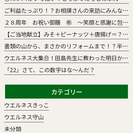
ご利益たっぷり！？お相撲さんの来訪にみんな大興奮😀
２８周年 お祝い御膳 ㊗ ～笑顔と感謝に包まれた特別な一日～
【ご当地献立】みそ＋ピーナッツ＋唐揚げ＝？正解はあの「意外な県」の絶品メニュー！
書類の山から、まさかのリフォームまで！？半年間の「5S活動survival」
ウエルネス大集合！田島先生に教わった明日から使えるレクの魔法🧹～TAJI.magic～
「22」さて、この数字はな～んだ？
カテゴリー
ウエルネスきっこ
ウエルネス守山
未分類